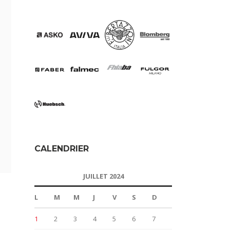
CALENDRIER
JUILLET 2024
L
M
M
J
V
S
D
1
2
3
4
5
6
7