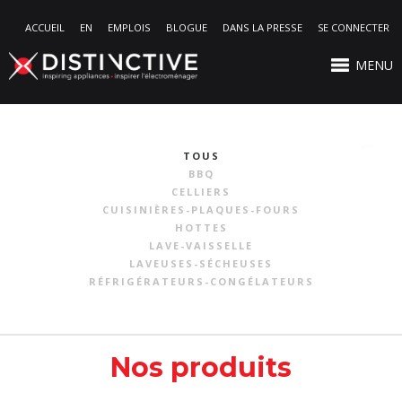
ACCUEIL
EN
EMPLOIS
BLOGUE
DANS LA PRESSE
SE CONNECTER
MENU
TOUS
BBQ
CELLIERS
CUISINIÈRES-PLAQUES-FOURS
HOTTES
LAVE-VAISSELLE
LAVEUSES-SÉCHEUSES
RÉFRIGÉRATEURS-CONGÉLATEURS
Nos produits