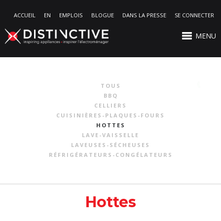
ACCUEIL
EN
EMPLOIS
BLOGUE
DANS LA PRESSE
SE CONNECTER
MENU
TOUS
BBQ
CELLIERS
CUISINIÈRES-PLAQUES-FOURS
HOTTES
LAVE-VAISSELLE
LAVEUSES-SÉCHEUSES
RÉFRIGÉRATEURS-CONGÉLATEURS
Hottes