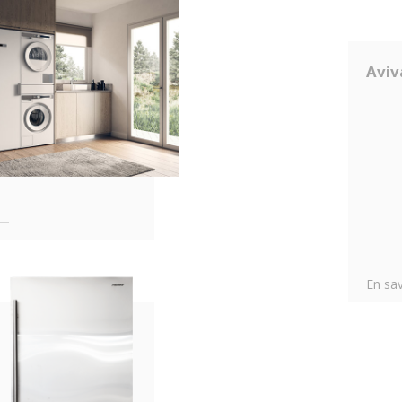
Aviv
En sav