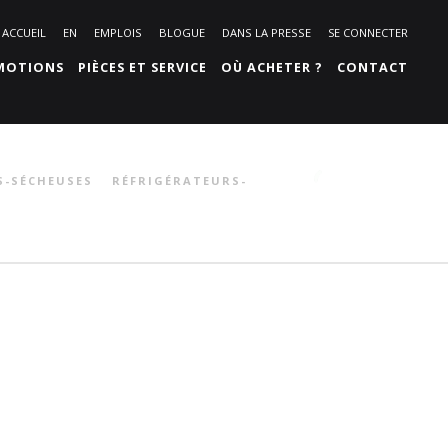
ACCUEIL
EN
EMPLOIS
BLOGUE
DANS LA PRESSE
SE CONNECTER
MOTIONS
PIÈCES ET SERVICE
OÙ ACHETER ?
CONTACT
S-SÉCHEUSES
RÉFRIGÉRATEURS-